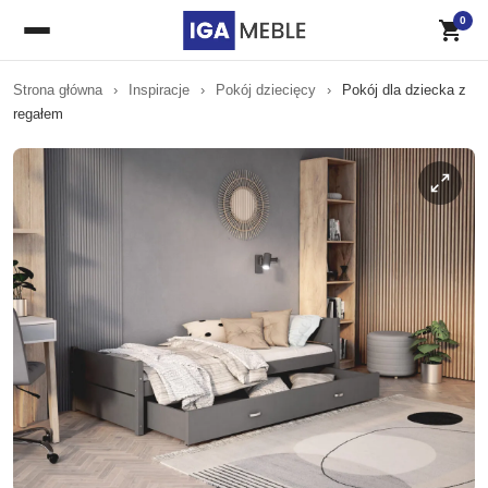
0
Strona główna
›
Inspiracje
›
Pokój dziecięcy
›
Pokój dla dziecka z
regałem