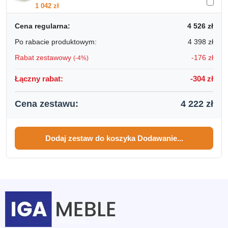
1 042
zł
Cena regularna:
4 526
zł
Kinkiet RING 1 Stalowy - Czarny
SKU: SOL-0091
Po rabacie produktowym:
4 398
zł
85
zł
Rabat zestawowy
-
176
zł
(-4%)
Łączny rabat:
-
304
zł
Cena zestawu:
4 222
zł
Dodaj zestaw do koszyka
Dodawanie...