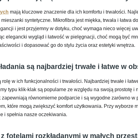
nych
mają kluczowe znaczenie dla ich komfortu i trwałości. Najl
 mieszanki syntetyczne. Mikrofibra jest miękka, trwała i łatwa d
ancji i jest przyjemny w dotyku, choć wymaga nieco więcej uwa
c elegancki wygląd i łatwość w pielęgnacji, choć mogą być mni
ściwości i dopasować go do stylu życia oraz estetyki wnętrza.
adania są najbardziej trwałe i łatwe w o
olę w ich funkcjonalności i trwałości. Najbardziej trwałe i ł
y typu klik-klak są popularne ze względu na swoją prostotę i
k zapewniają równomierne podparcie i są wygodne zarówno w poz
, które mogą zwiększyć komfort użytkowania. Przy wyborze m
ze i spełnia nasze oczekiwania.
z fotelami rozkładanymi w małych przes