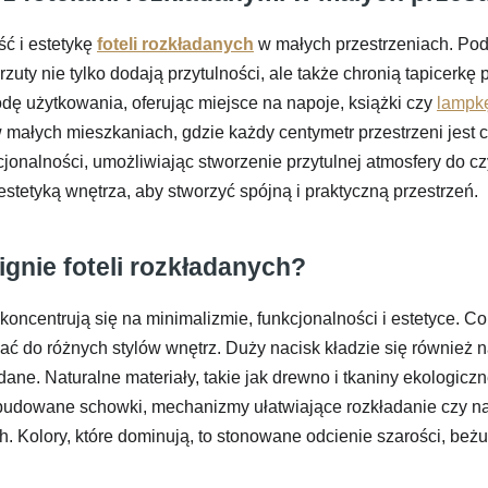
ć i estetykę
foteli rozkładanych
w małych przestrzeniach. Pod
uty nie tylko dodają przytulności, ale także chronią tapicerkę 
dę użytkowania, oferując miejsce na napoje, książki czy
lampk
łych mieszkaniach, gdzie każdy centymetr przestrzeni jest cen
cjonalności, umożliwiając stworzenie przytulnej atmosfery do c
tetyką wnętrza, aby stworzyć spójną i praktyczną przestrzeń.
gnie foteli rozkładanych?
koncentrują się na minimalizmie, funkcjonalności i estetyce. Cor
wać do różnych stylów wnętrz. Duży nacisk kładzie się również 
dane. Naturalne materiały, takie jak drewno i tkaniny ekologicz
 wbudowane schowki, mechanizmy ułatwiające rozkładanie czy 
Kolory, które dominują, to stonowane odcienie szarości, beżu o