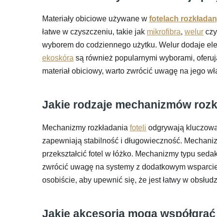
Materiały obiciowe używane w
fotelach rozkłada
łatwe w czyszczeniu, takie jak
mikrofibra
,
welur
czy
wyborem do codziennego użytku. Welur dodaje eleg
ekoskóra
są również popularnymi wyborami, oferują
materiał obiciowy, warto zwrócić uwagę na jego wła
Jakie rodzaje mechanizmów rozkł
Mechanizmy rozkładania
foteli
odgrywają kluczową r
zapewniają stabilność i długowieczność. Mechanizm
przekształcić fotel w łóżko. Mechanizmy typu seda
zwrócić uwagę na systemy z dodatkowym wsparciem
osobiście, aby upewnić się, że jest łatwy w obsłud
Jakie akcesoria mogą współgrać 