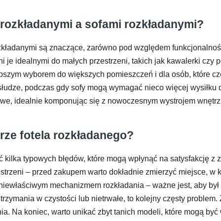
i rozkładanymi a sofami rozkładanymi?
zkładanymi są znaczące, zarówno pod względem funkcjonalności
 je idealnymi do małych przestrzeni, takich jak kawalerki czy 
 lepszym wyborem do większych pomieszczeń i dla osób, które c
bsłudze, podczas gdy sofy mogą wymagać nieco więcej wysiłku d
owe, idealnie komponując się z nowoczesnym wystrojem wnętrz
rze fotela rozkładanego?
 kilka typowych błędów, które mogą wpłynąć na satysfakcję z 
strzeni – przed zakupem warto dokładnie zmierzyć miejsce, w k
z niewłaściwym mechanizmem rozkładania – ważne jest, aby był 
trzymania w czystości lub nietrwałe, to kolejny częsty problem
. Na koniec, warto unikać zbyt tanich modeli, które mogą być w