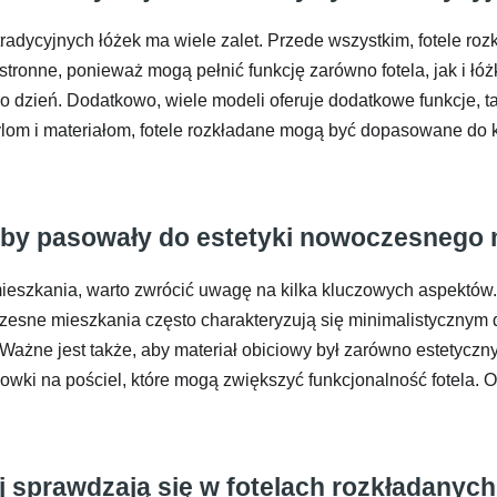
 tradycyjnych łóżek ma wiele zalet. Przede wszystkim, fotele ro
ronne, ponieważ mogą pełnić funkcję zarówno fotela, jak i łóżk
 dzień. Dodatkowo, wiele modeli oferuje dodatkowe funkcje, tak
tylom i materiałom, fotele rozkładane mogą być dopasowane do
 aby pasowały do estetyki nowoczesnego
szkania, warto zwrócić uwagę na kilka kluczowych aspektów. P
zesne mieszkania często charakteryzują się minimalistycznym de
Ważne jest także, aby materiał obiciowy był zarówno estetyczny,
wki na pościel, które mogą zwiększyć funkcjonalność fotela. Os
ej sprawdzają się w fotelach rozkładany