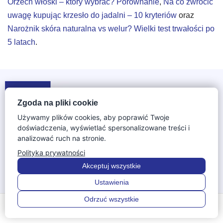
Orzech włoski – który wybrać? Porównanie
,
Na co zwrócić
uwagę kupując krzesło do jadalni – 10 kryteriów
oraz
Narożnik skóra naturalna vs welur? Wielki test trwałości po
5 latach
.
Zgoda na pliki cookie
Używamy plików cookies, aby poprawić Twoje
doświadczenia, wyświetlać spersonalizowane treści i
W naszym sklepie IGA Meble znajdą Państwo szeroka
analizować ruch na stronie.
ofertę mebli do salonu, jadalni, sypialni, garderoby, gabinetu
Polityka prywatności
i pokoju dziecięcego. Oferujemy szeroką gamę mebli
Akceptuj wszystkie
dębowych, narożniki tapicerowane, materace do łóżek i
Ustawienia
wiele innych produktów w atrakcyjnych cenach. Dokonamy
wszelkich starań aby produkt trafił do produkcji zaraz po
Odrzuć wszystkie
0
0
złożeniu zamówienia w naszym sklepie.
Menu
Szukaj
Ulubione
Konto
Koszyk