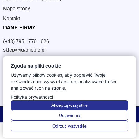
Mapa strony
Kontakt
DANE FIRMY
(+48) 795 - 776 - 626
sklep@igameble.pl
Zgoda na pliki cookie
Sandomierska 4A
37-300 Leżajsk
Używamy plików cookies, aby poprawić Twoje
doświadczenia, wyświetlać spersonalizowane treści i
NIP: 794 172 09 19
analizować ruch na stronie.
REGON: 180933172
Polityka prywatności
Akceptuj wszystkie
© 2026 IGA Meble. Wszystkie prawa zastrzeżone.
Ustawienia
Odrzuć wszystkie
0
0
Menu
Szukaj
Ulubione
Konto
Koszyk