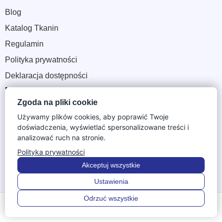
Blog
Katalog Tkanin
Regulamin
Polityka prywatności
Deklaracja dostępności
MOJE KONTO
Zgoda na pliki cookie
Moje konto
Używamy plików cookies, aby poprawić Twoje
doświadczenia, wyświetlać spersonalizowane treści i
Promocje na meble
analizować ruch na stronie.
Zasady zwrotów
Polityka prywatności
Ogólne warunki sprzedaży
Akceptuj wszystkie
Mapa strony
Ustawienia
Kontakt
Odrzuć wszystkie
0
0
DANE FIRMY
Menu
Szukaj
Ulubione
Konto
Koszyk