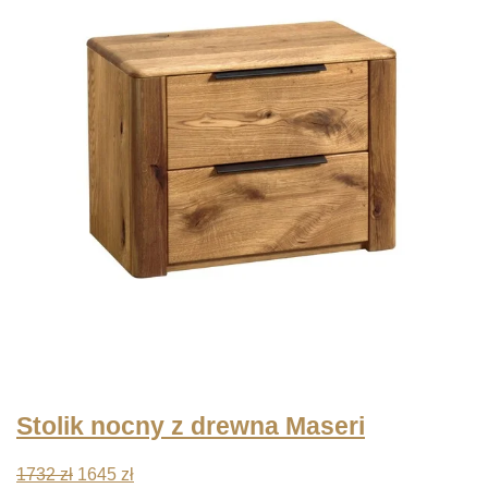
Stolik nocny z drewna Maseri
Pierwotna
Aktualna
1732
zł
1645
zł