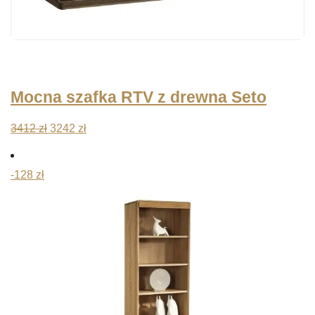
Mocna szafka RTV z drewna Seto
Pierwotna
Aktualna
3412
zł
3242
zł
cena
cena
wynosiła:
wynosi:
-128 zł
3412 zł.
3242 zł.