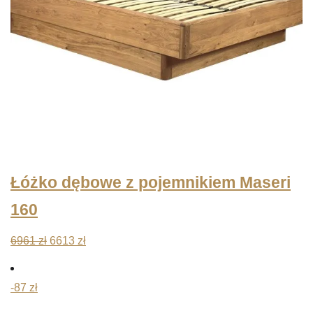
Łóżko dębowe z pojemnikiem Maseri
160
Pierwotna
Aktualna
6961
zł
6613
zł
cena
cena
wynosiła:
wynosi:
-87 zł
6961 zł.
6613 zł.