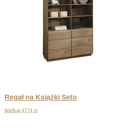
Regał na Książki Seto
Pierwotna
Aktualna
5025
zł
4774
zł
cena
cena
wynosiła:
wynosi:
5025 zł.
4774 zł.