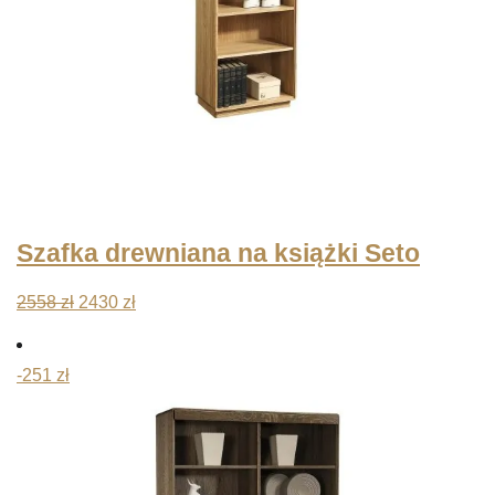
Szafka drewniana na książki Seto
Pierwotna
Aktualna
2558
zł
2430
zł
cena
cena
wynosiła:
wynosi:
-251 zł
2558 zł.
2430 zł.