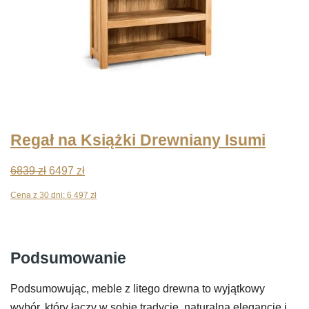
Regał na Książki Drewniany Isumi
Pierwotna
Aktualna
6839
zł
6497
zł
cena
cena
Cena z 30 dni:
6 497
zł
wynosiła:
wynosi:
6839 zł.
6497 zł.
Podsumowanie
Podsumowując, meble z litego drewna to wyjątkowy
wybór, który łączy w sobie tradycję, naturalną elegancję i