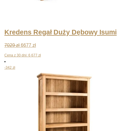
Kredens Regał Duży Dębowy Isumi
Pierwotna
Aktualna
7029
zł
6677
zł
cena
cena
Cena z 30 dni:
6 677
zł
wynosiła:
wynosi:
-342 zł
7029 zł.
6677 zł.