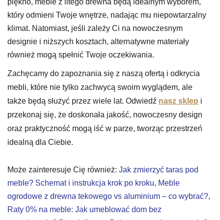
piękno, meble z litego drewna będą idealnym wyborem,
który odmieni Twoje wnętrze, nadając mu niepowtarzalny
klimat. Natomiast, jeśli zależy Ci na nowoczesnym
designie i niższych kosztach, alternatywne materiały
również mogą spełnić Twoje oczekiwania.
Zachęcamy do zapoznania się z naszą ofertą i odkrycia
mebli, które nie tylko zachwycą swoim wyglądem, ale
także będą służyć przez wiele lat. Odwiedź
nasz sklep
i
przekonaj się, że doskonała jakość, nowoczesny design
oraz praktyczność mogą iść w parze, tworząc przestrzeń
idealną dla Ciebie.
Może zainteresuje Cię również:
Jak zmierzyć taras pod
meble? Schemat i instrukcja krok po kroku
,
Meble
ogrodowe z drewna tekowego vs aluminium – co wybrać?
,
Raty 0% na meble: Jak umeblować dom bez