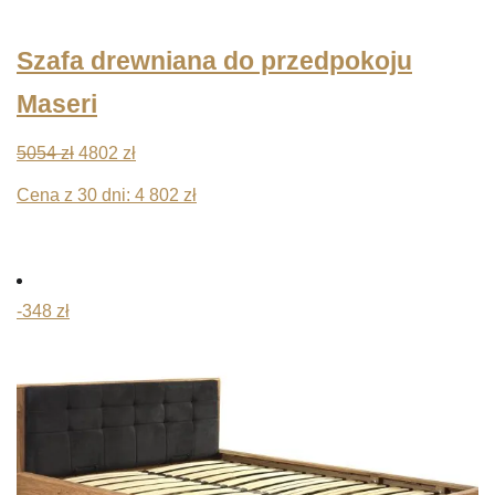
Szafa drewniana do przedpokoju
Maseri
Pierwotna
Aktualna
5054
zł
4802
zł
cena
cena
Cena z 30 dni:
4 802
zł
wynosiła:
wynosi:
5054 zł.
4802 zł.
-348 zł