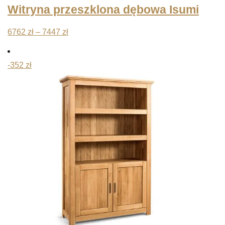
Witryna przeszklona dębowa Isumi
Zakres
6762
zł
–
7447
zł
cen:
od
-352 zł
6762 zł
do
7447 zł