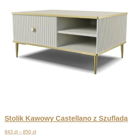
1203 zł
do
1216 zł
Stolik Kawowy Castellano z Szufladą
Zakres
843
zł
–
850
zł