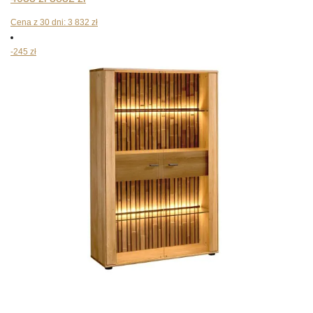
cena
cena
Cena z 30 dni:
3 832
zł
wynosiła:
wynosi:
-245 zł
4033 zł.
3832 zł.