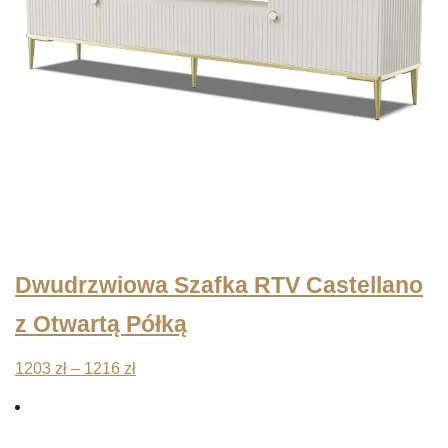
Dwudrzwiowa Szafka RTV Castellano
z Otwartą Półką
Zakres
1203
zł
–
1216
zł
cen:
od