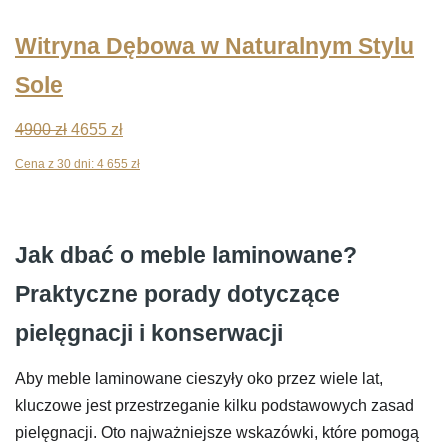
Witryna Dębowa w Naturalnym Stylu
Sole
Pierwotna
Aktualna
4900
zł
4655
zł
cena
cena
Cena z 30 dni:
4 655
zł
wynosiła:
wynosi:
4900 zł.
4655 zł.
Jak dbać o meble laminowane?
Praktyczne porady dotyczące
pielęgnacji i konserwacji
Aby meble laminowane cieszyły oko przez wiele lat,
kluczowe jest przestrzeganie kilku podstawowych zasad
pielęgnacji. Oto najważniejsze wskazówki, które pomogą