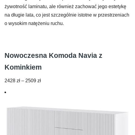
żywotność laminatu, ale również zachować jego estetykę
na długie lata, co jest szczególnie istotne w przestrzeniach
o wysokim natężeniu ruchu.
Nowoczesna Komoda Navia z
Kominkiem
Zakres
2428
zł
–
2509
zł
cen:
od
2428 zł
do
2509 zł