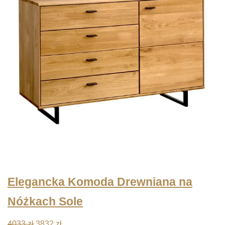
Elegancka Komoda Drewniana na
Nóżkach Sole
Pierwotna
Aktualna
4033
zł
3832
zł