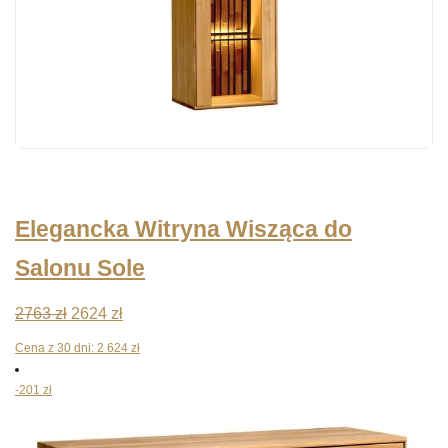
Elegancka Witryna Wisząca do
Salonu Sole
Pierwotna
Aktualna
2763
zł
2624
zł
cena
cena
Cena z 30 dni:
2 624
zł
wynosiła:
wynosi:
-201 zł
2763 zł.
2624 zł.