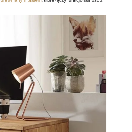
z drewnianym blatem
, które łączy funkcjonalność z