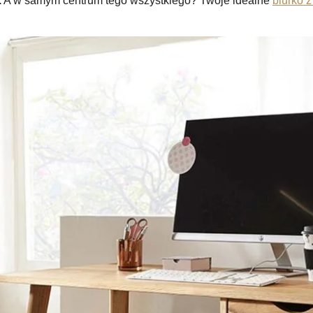
.
A w samym centrum tego wszystkiego? Twoje idealne
biurko 