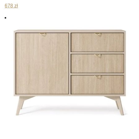
678
zł