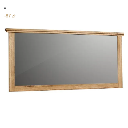
cena
cena
wynosiła:
wynosi:
-87 zł
1040 zł.
988 zł.