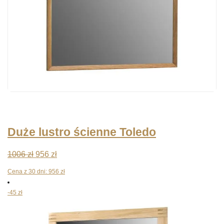
Duże lustro ścienne Toledo
Pierwotna
Aktualna
1006
zł
956
zł
cena
cena
Cena z 30 dni:
956
zł
wynosiła:
wynosi:
-45 zł
1006 zł.
956 zł.