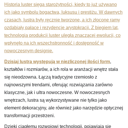
Historia luster sięga starożytności, kiedy to już używano
ich jako symbolu bogactwa, luksusu i prestiżu. W dawnych
czasach, lustra były ręcznie tworzone, a ich złocone ramy
ozdabiały pałace i rezydencje arystokracji. Z biegiem lat,
technologia produkcji luster uległa znaczącej ewolucji, co
wpłynęło na ich wszechstronność i dostępność w
nowoczesnym designie.
Dzisiaj lustra występują w niezliczonej ilości form
,
kształtów i rozmiarów, a ich rola w aranżacji wnętrz stała
się nieodzowna. Łączą tradycyjne rzemiosło z
najnowszymi trendami, oferując rozwiązania zarówno
klasyczne, jak i ultra nowoczesne. W nowoczesnych
wnętrzach, lustra są wykorzystywane nie tylko jako
element dekoracyjny, ale również jako narzędzie optycznej
transformacji przestrzeni.
Dzięki ciągłemu rozwojowi technologii, pojawiają się