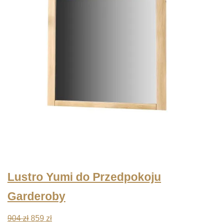
Lustro Yumi do Przedpokoju
Garderoby
Pierwotna
Aktualna
904
zł
859
zł