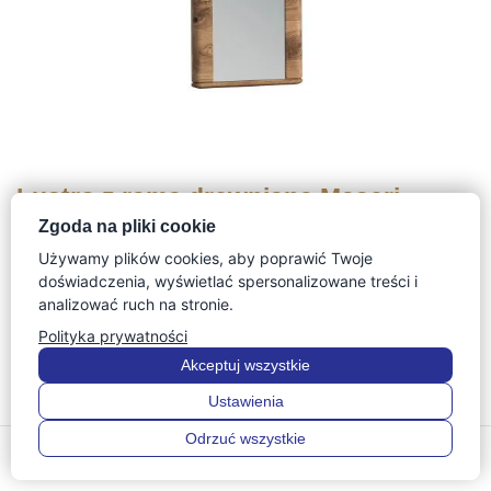
Lustro z ramą drewnianą Maseri
Zgoda na pliki cookie
Pierwotna
Aktualna
944
zł
897
zł
Używamy plików cookies, aby poprawić Twoje
cena
cena
doświadczenia, wyświetlać spersonalizowane treści i
Cena z 30 dni:
897
zł
analizować ruch na stronie.
wynosiła:
wynosi:
944 zł.
897 zł.
Polityka prywatności
Akceptuj wszystkie
Ustawienia
Odrzuć wszystkie
0
0
Menu
Szukaj
Ulubione
Konto
Koszyk