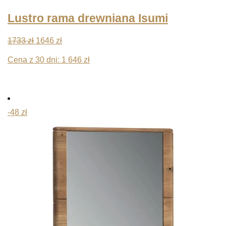
Lustro rama drewniana Isumi
Pierwotna
Aktualna
1733
zł
1646
zł
cena
cena
Cena z 30 dni:
1 646
zł
wynosiła:
wynosi:
1733 zł.
1646 zł.
-48 zł