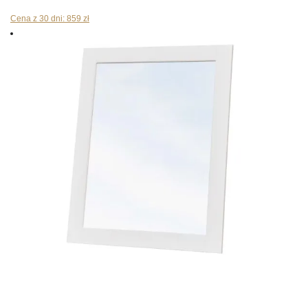
cena
cena
Cena z 30 dni:
859
zł
wynosiła:
wynosi:
904 zł.
859 zł.