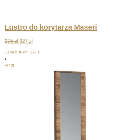
Lustro do korytarza Maseri
Pierwotna
Aktualna
975
zł
927
zł
cena
cena
Cena z 30 dni:
927
zł
wynosiła:
wynosi:
-47 zł
975 zł.
927 zł.