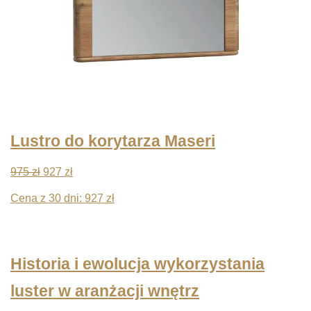
Lustro do korytarza Maseri
Pierwotna
Aktualna
975
zł
927
zł
cena
cena
Cena z 30 dni:
927
zł
wynosiła:
wynosi:
975 zł.
927 zł.
Historia i ewolucja wykorzystania
luster w aranżacji wnętrz