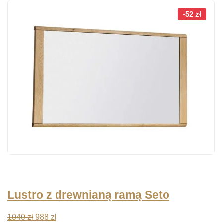
-52 zł
Lustro z drewnianą ramą Seto
Pierwotna
Aktualna
1040
zł
988
zł