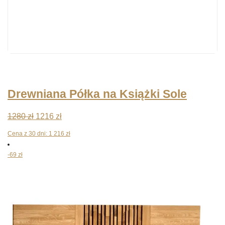
Drewniana Półka na Książki Sole
Pierwotna
Aktualna
1280
zł
1216
zł
cena
cena
Cena z 30 dni:
1 216
zł
wynosiła:
wynosi:
-69 zł
1280 zł.
1216 zł.