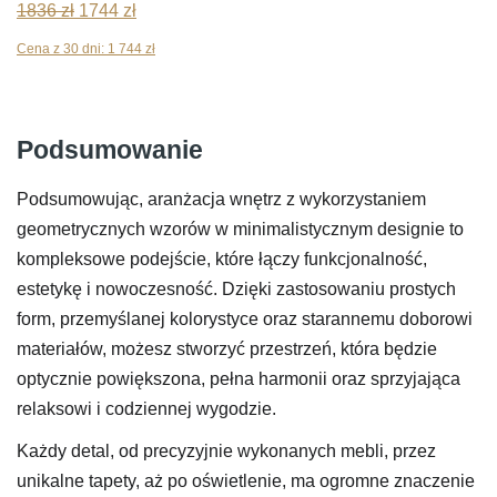
Pierwotna
Aktualna
1836
zł
1744
zł
cena
cena
Cena z 30 dni:
1 744
zł
wynosiła:
wynosi:
1836 zł.
1744 zł.
Podsumowanie
Podsumowując, aranżacja wnętrz z wykorzystaniem
geometrycznych wzorów w minimalistycznym designie to
kompleksowe podejście, które łączy funkcjonalność,
estetykę i nowoczesność. Dzięki zastosowaniu prostych
form, przemyślanej kolorystyce oraz starannemu doborowi
materiałów, możesz stworzyć przestrzeń, która będzie
optycznie powiększona, pełna harmonii oraz sprzyjająca
relaksowi i codziennej wygodzie.
Każdy detal, od precyzyjnie wykonanych mebli, przez
unikalne tapety, aż po oświetlenie, ma ogromne znaczenie