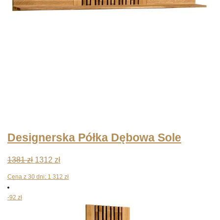
Designerska Półka Dębowa Sole
Pierwotna
Aktualna
1381
zł
1312
zł
cena
cena
Cena z 30 dni:
1 312
zł
wynosiła:
wynosi:
-92 zł
1381 zł.
1312 zł.