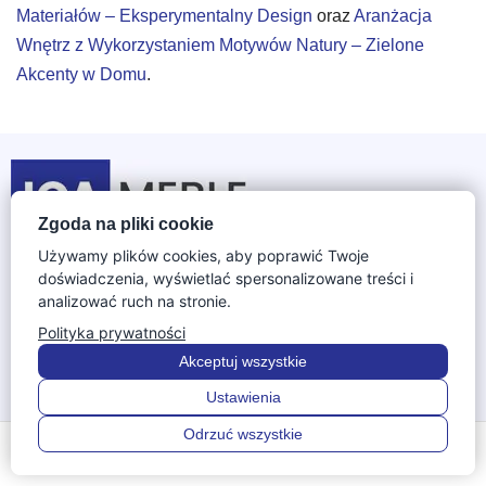
Materiałów – Eksperymentalny Design
oraz
Aranżacja
Wnętrz z Wykorzystaniem Motywów Natury – Zielone
Akcenty w Domu
.
Zgoda na pliki cookie
Używamy plików cookies, aby poprawić Twoje
W naszym sklepie IGA Meble znajdą Państwo szeroka
doświadczenia, wyświetlać spersonalizowane treści i
ofertę mebli do salonu, jadalni, sypialni, garderoby, gabinetu
analizować ruch na stronie.
i pokoju dziecięcego. Oferujemy szeroką gamę mebli
Polityka prywatności
dębowych, narożniki tapicerowane, materace do łóżek i
Akceptuj wszystkie
wiele innych produktów w atrakcyjnych cenach. Dokonamy
Ustawienia
wszelkich starań aby produkt trafił do produkcji zaraz po
Odrzuć wszystkie
0
0
złożeniu zamówienia w naszym sklepie.
Menu
Szukaj
Ulubione
Konto
Koszyk
INFORMACJE